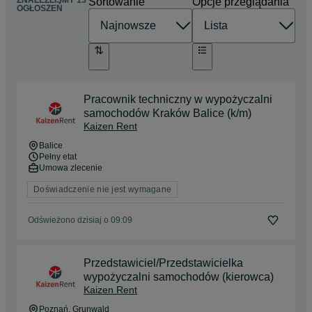
ZNALEŹLIŚMY 13
Sortowanie
Opcje przeglądania
OGŁOSZEŃ
Pracownik techniczny w wypożyczalni
samochodów Kraków Balice (k/m)
Kaizen Rent
Balice
Pełny etat
Umowa zlecenie
Doświadczenie nie jest wymagane
Odświeżono dzisiaj o 09:09
Przedstawiciel/Przedstawicielka
wypożyczalni samochodów (kierowca)
Kaizen Rent
Poznań
, Grunwald