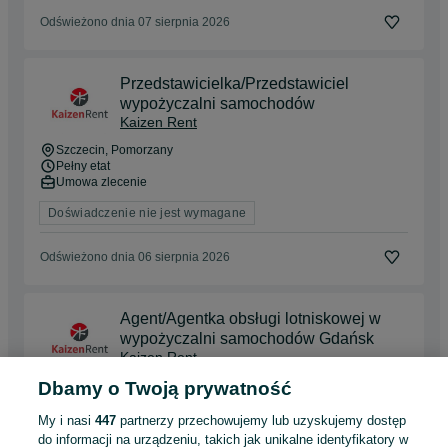
Odświeżono dnia 07 sierpnia 2026
Przedstawicielka/Przedstawiciel
wypożyczalni samochodów
Kaizen Rent
Szczecin
, Pomorzany
Pełny etat
Umowa zlecenie
Doświadczenie nie jest wymagane
Odświeżono dnia 06 sierpnia 2026
Agent/Agentka obsługi lotniskowej w
wypożyczalni samochodów Gdańsk
Kaizen Rent
Dbamy o Twoją prywatność
Gdańsk
, Matarnia
Pełny etat
Umowa zlecenie
My i nasi
447
partnerzy przechowujemy lub uzyskujemy dostęp
do informacji na urządzeniu, takich jak unikalne identyfikatory w