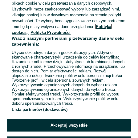
Doświadczenie nie jest wymagane
plikach cookie w celu przetwarzania danych osobowych.
Użytkownik może zaakceptować wybory lub zarządzać nimi,
Odświeżono dnia 05 sierpnia 2026
klikając poniżej lub w dowolnym momencie na stronie polityki
prywatności. Te wybory będą sygnalizowane naszym partnerom
i nie będą miały wpływu na dane przeglądania.
Polityka
Przedstawiciel/Przedstawicielka
cookies,
Polityka Prywatności
Wraz z naszymi partnerami przetwarzamy dane w celu
wypożyczalni samochodów
zapewnienia:
Kaizen Rent
Użycie dokładnych danych geolokalizacyjnych. Aktywne
Bydgoszcz
skanowanie charakterystyki urządzenia do celów identyfikacji.
Pełny etat
Rozumienie odbiorców dzięki statystyce lub kombinacji danych
Umowa zlecenie
z różnych źródeł. Przechowywanie informacji na urządzeniu lub
dostęp do nich. Pomiar efektywności reklam. Rozwój i
Doświadczenie nie jest wymagane
ulepszanie usług. Tworzenie profili w celu personalizacji treści.
Tworzenie profili w celu spersonalizowanych reklam.
Wykorzystywanie ograniczonych danych do wyboru reklam.
Odświeżono dnia 05 sierpnia 2026
Wykorzystywanie ograniczonych danych do wyboru treści.
Pomiar efektywności treści. Wykorzystanie profili do wyboru
spersonalizowanych reklam. Wykorzystywanie profili w celu
doboru spersonalizowanych treści.
Lista partnerów (dostawców)
1
2
Akceptuj wszystkie